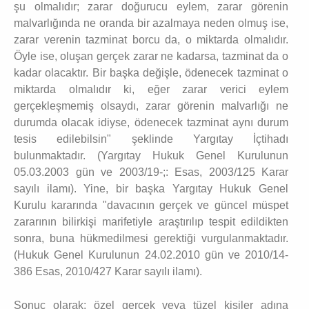
şu olmalıdır; zarar doğurucu eylem, zarar görenin
malvarlığında ne oranda bir azalmaya neden olmuş ise,
zarar verenin tazminat borcu da, o miktarda olmalıdır.
Öyle ise, oluşan gerçek zarar ne kadarsa, tazminat da o
kadar olacaktır. Bir başka değişle, ödenecek tazminat o
miktarda olmalıdır ki, eğer zarar verici eylem
gerçekleşmemiş olsaydı, zarar görenin malvarlığı ne
durumda olacak idiyse, ödenecek tazminat aynı durum
tesis edilebilsin" şeklinde Yargıtay İçtihadı
bulunmaktadır. (Yargıtay Hukuk Genel Kurulunun
05.03.2003 gün ve 2003/19-;: Esas, 2003/125 Karar
sayılı ilamı). Yine, bir başka Yargıtay Hukuk Genel
Kurulu kararında "davacının gerçek ve güncel müspet
zararının bilirkişi marifetiyle araştırılıp tespit edildikten
sonra, buna hükmedilmesi gerektiği vurgulanmaktadır.
(Hukuk Genel Kurulunun 24.02.2010 gün ve 2010/14-
386 Esas, 2010/427 Karar sayılı ilamı).
Sonuç olarak; özel gerçek veya tüzel kişiler adına