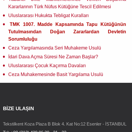
Kararlarının Türk Nüfus Kütüğüne Tescil Edilmesi
Uluslararası Hukukta Tebligat Kuralları
TMK 1007. Madde Kapsamında Tapu Kütüğünün
Tutulmasından Doğan Zararlardan Devletin
Sorumluluğu
Ceza Yargılamasında Seri Muhakeme Usulü
İdari Dava Açma Süresi Ne Zaman Başlar?
Uluslararası Çocuk Kaçırma Davaları
Ceza Muhakemesinde Basit Yargılama Usulü
BİZE ULAŞIN
Tekstilkent Koza Plaza B Blok 4. Kat No:12 Esenler - İSTANBUL