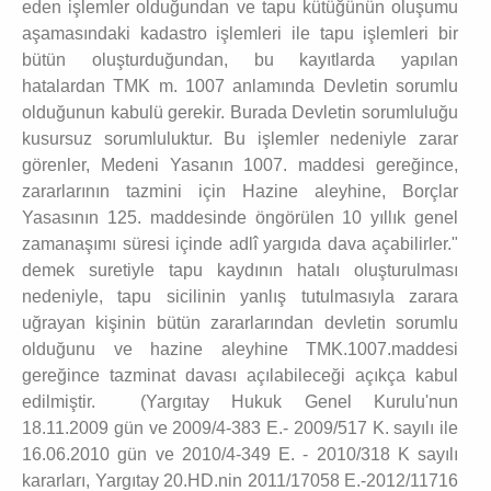
eden işlemler olduğundan ve tapu kütüğünün oluşumu
aşamasındaki kadastro işlemleri ile tapu işlemleri bir
bütün oluşturduğundan, bu kayıtlarda yapılan
hatalardan TMK m. 1007 anlamında Devletin sorumlu
olduğunun kabulü gerekir. Burada Devletin sorumluluğu
kusursuz sorumluluktur. Bu işlemler nedeniyle zarar
görenler, Medeni Yasanın 1007. maddesi gereğince,
zararlarının tazmini için Hazine aleyhine, Borçlar
Yasasının 125. maddesinde öngörülen 10 yıllık genel
zamanaşımı süresi içinde adlî yargıda dava açabilirler."
demek suretiyle tapu kaydının hatalı oluşturulması
nedeniyle, tapu sicilinin yanlış tutulmasıyla zarara
uğrayan kişinin bütün zararlarından devletin sorumlu
olduğunu ve hazine aleyhine TMK.1007.maddesi
gereğince tazminat davası açılabileceği açıkça kabul
edilmiştir. (Yargıtay Hukuk Genel Kurulu'nun
18.11.2009 gün ve 2009/4-383 E.- 2009/517 K. sayılı ile
16.06.2010 gün ve 2010/4-349 E. - 2010/318 K sayılı
kararları, Yargıtay 20.HD.nin 2011/17058 E.-2012/11716