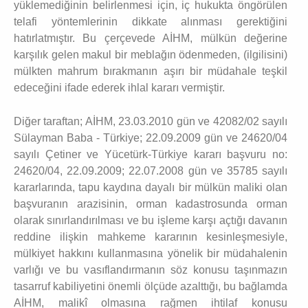
yüklemediğinin belirlenmesi için, iç hukukta öngörülen
telafi yöntemlerinin dikkate alınması gerektiğini
hatırlatmıştır. Bu çerçevede AİHM, mülkün değerine
karşılık gelen makul bir meblağın ödenmeden, (ilgilisini)
mülkten mahrum bırakmanın aşırı bir müdahale teşkil
edeceğini ifade ederek ihlal kararı vermiştir.
Diğer taraftan; AİHM, 23.03.2010 gün ve 42082/02 sayılı
Sülayman Baba - Türkiye; 22.09.2009 gün ve 24620/04
sayılı Çetiner ve Yücetürk-Türkiye kararı başvuru no:
24620/04, 22.09.2009; 22.07.2008 gün ve 35785 sayılı
kararlarında, tapu kaydına dayalı bir mülkün maliki olan
başvuranın arazisinin, orman kadastrosunda orman
olarak sınırlandırılması ve bu işleme karşı açtığı davanın
reddine ilişkin mahkeme kararının kesinleşmesiyle,
mülkiyet hakkını kullanmasına yönelik bir müdahalenin
varlığı ve bu vasıflandırmanın söz konusu taşınmazın
tasarruf kabiliyetini önemli ölçüde azalttığı, bu bağlamda
AİHM, malikî olmasına rağmen ihtilaf konusu