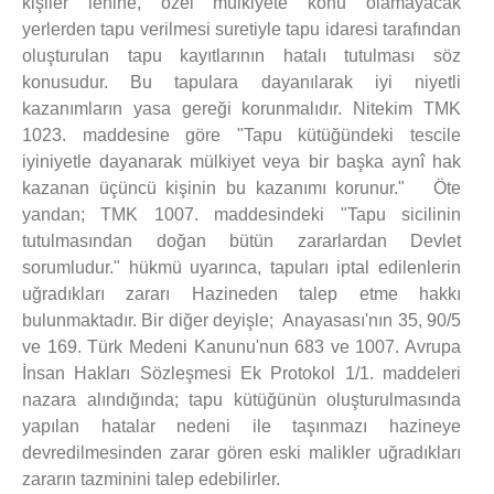
kişiler lehine, özel mülkiyete konu olamayacak
yerlerden tapu verilmesi suretiyle tapu idaresi tarafından
oluşturulan tapu kayıtlarının hatalı tutulması söz
konusudur. Bu tapulara dayanılarak iyi niyetli
kazanımların yasa gereği korunmalıdır. Nitekim TMK
1023. maddesine göre "Tapu kütüğündeki tescile
iyiniyetle dayanarak mülkiyet veya bir başka aynî hak
kazanan üçüncü kişinin bu kazanımı korunur." Öte
yandan; TMK 1007. maddesindeki "Tapu sicilinin
tutulmasından doğan bütün zararlardan Devlet
sorumludur." hükmü uyarınca, tapuları iptal edilenlerin
uğradıkları zararı Hazineden talep etme hakkı
bulunmaktadır. Bir diğer deyişle; Anayasası'nın 35, 90/5
ve 169. Türk Medeni Kanunu'nun 683 ve 1007. Avrupa
İnsan Hakları Sözleşmesi Ek Protokol 1/1. maddeleri
nazara alındığında; tapu kütüğünün oluşturulmasında
yapılan hatalar nedeni ile taşınmazı hazineye
devredilmesinden zarar gören eski malikler uğradıkları
zararın tazminini talep edebilirler.